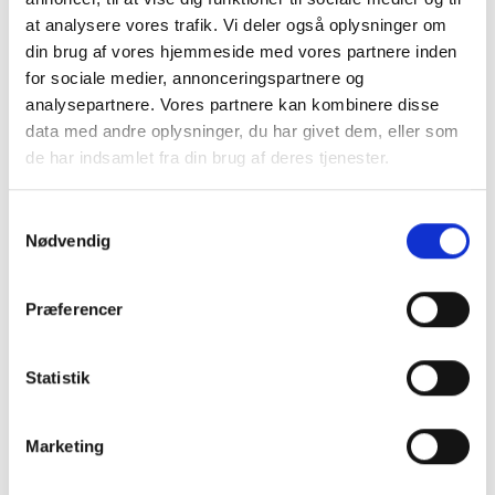
miljøvenlig (82%) og ernæringsmæssigt tilstrækkelig (73%).
at analysere vores trafik. Vi deler også oplysninger om
Der er mindre enighed om, at det samtidig er en kost, der
din brug af vores hjemmeside med vores partnere inden
er økonomisk tilgængelig og kulturelt acceptabel. Dette
for sociale medier, annonceringspartnere og
kunne antyde, at en mere snæver opfattelse af, hvad der
analysepartnere. Vores partnere kan kombinere disse
definerer og indgår som parametre i en ’bæredygtig kost’
data med andre oplysninger, du har givet dem, eller som
eksisterer blandt danskerne.
de har indsamlet fra din brug af deres tjenester.
Samtykkevalg
Nødvendig
Præferencer
Statistik
Marketing
Mejeriprodukters rolle i en
bæredygtig kost