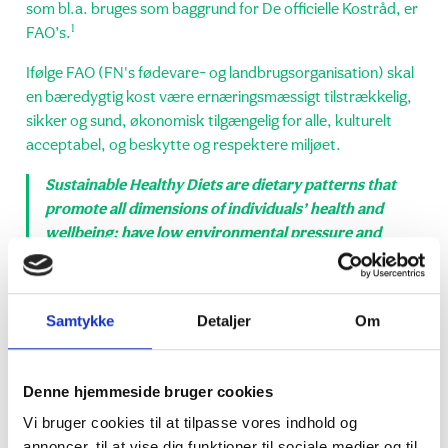
som bl.a. bruges som baggrund for De officielle Kostråd, er
1
FAO’s.
Ifølge FAO (FN's fødevare- og landbrugsorganisation) skal
en bæredygtig kost være ernæringsmæssigt tilstrækkelig,
sikker og sund, økonomisk tilgængelig for alle, kulturelt
acceptabel, og beskytte og respektere miljøet.
Sustainable Healthy Diets are dietary patterns that
promote all dimensions of individuals’ health and
wellbeing; have low environmental pressure and
impact; are accessible, affordable, safe and
equitable; and are culturally acceptable
- FAO & WHO, 2019, Sustainable healthy diets –
Samtykke
Detaljer
Om
2
Guiding principles
Denne hjemmeside bruger cookies
FAO’s definition er dog ikke så udbredt blandt danskerne,
ifølge undersøgelsen. De danske forbrugere definerer
Vi bruger cookies til at tilpasse vores indhold og
nemlig primært en bæredygtig kost som en, der er
annoncer, til at vise dig funktioner til sociale medier og til