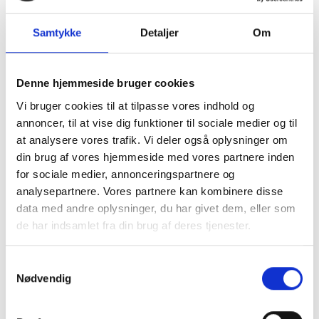
3,5 spsk tomat paste
2 dåser hele flåede tomater
Samtykke
Detaljer
Om
Salt og peber
4 æg
Denne hjemmeside bruger cookies
200 g salatost
Vi bruger cookies til at tilpasse vores indhold og
annoncer, til at vise dig funktioner til sociale medier og til
1 godt bundt koriander
at analysere vores trafik. Vi deler også oplysninger om
1 ciabattabrød
din brug af vores hjemmeside med vores partnere inden
Olivenolie
for sociale medier, annonceringspartnere og
analysepartnere. Vores partnere kan kombinere disse
Fremgangsmåde
data med andre oplysninger, du har givet dem, eller som
de har indsamlet fra din brug af deres tjenester.
Start med at hakke løg, peberfrugt, chili og hvidløg fint.
Tilsæt olivenolie til en varm pande. Svits løg, peberfrugt
Samtykkevalg
og chili til det bliver blødt og dufter. Cirka 3-5 minutter.
Nødvendig
Tilsæt salt og peber.
Skrue lidt ned og tilsæt hvidløg til panden. Bland godt og