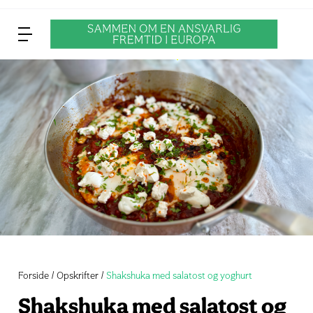
Forside
Opskrifter
Shakshuka med salatost og yoghurt
Shakshuka med salatost og