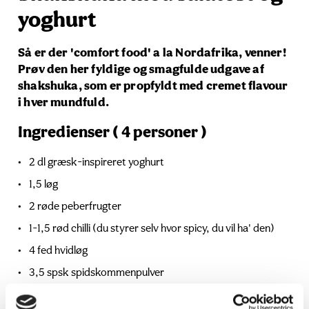
yoghurt
Så er der 'comfort food' a la Nordafrika, venner!
Prøv den her fyldige og smagfulde udgave af
shakshuka, som er propfyldt med cremet flavour
i hver mundfuld.
Ingredienser ( 4 personer )
2 dl græsk-inspireret yoghurt
1,5 løg
2 røde peberfrugter
1-1,5 rød chilli (du styrer selv hvor spicy, du vil ha' den)
4 fed hvidløg
3,5 spsk spidskommenpulver
3,5 spsk røget paprika