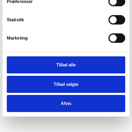
Præferencer
svits.
Tilsæt paprika, spidskommen og tomat paste. Svits ved
Statistik
høj varme og rør godt rundt.
Tilsæt de hele flåede tomater. Smag til med salt og peber.
Marketing
Lad det simre i 10 minutter.
Lad panden stå på middel varme. Lav 4 små "huller" i din
tomatmasse i panden og slå et æg ud i hvert hul. Sæt låg
på og lad æggene blive blødkogt. Cirka 5-7 minutter.
Tillad alle
Imens griller/varmer du dit ciabattabrød.
Tag panden af kogepladen. Top med salatost, yoghurt og
Tillad valgte
koriander.
Skær brødet i skiver og dyp det i i den færdige
Afvis
shakshuka. Kan du mærke varmen og komforten -
mums!