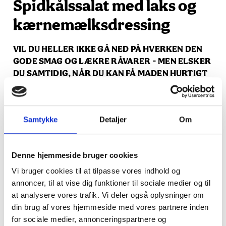
Spidkålssalat med laks og
kærnemælksdressing
VIL DU HELLER IKKE GÅ NED PÅ HVERKEN DEN
GODE SMAG OG LÆKRE RÅVARER - MEN ELSKER
DU SAMTIDIG, NÅR DU KAN FÅ MADEN HURTIGT
KLAR!? SÅ PRØV DEN HER LÆKRE OPSKRIFT
FYLDT MED KÅL, BØNNER, ÆBLER OG LAKS -
OG SOM VENDES I DEN LÆKRESTE DRESSING. VI
Samtykke
Detaljer
Om
ER OVERBEVISTE OM, AT DET BLIVER EN AF DINE
NYE FAVORITTER, NÅR AFTENSMADEN SKAL
VÆRE BÅDE NEM, HURTIG OG LÆKKER.
Denne hjemmeside bruger cookies
Vi bruger cookies til at tilpasse vores indhold og
annoncer, til at vise dig funktioner til sociale medier og til
Ingredienser
at analysere vores trafik. Vi deler også oplysninger om
din brug af vores hjemmeside med vores partnere inden
1 spidskål, snittet i fine strimler
for sociale medier, annonceringspartnere og