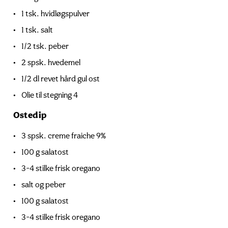
1 tsk. hvidløgspulver
1 tsk. salt
1/2 tsk. peber
2 spsk. hvedemel
1/2 dl revet hård gul ost
Olie til stegning 4
Ostedip
3 spsk. creme fraiche 9%
100 g salatost
3-4 stilke frisk oregano
salt og peber
100 g salatost
3-4 stilke frisk oregano