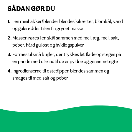
SÅDAN GØR DU
I en minihakker/blender blendes kikærter, blomkål, vand
og gulerødder til en fin grynet masse
Massen røres i en skål sammen med mel, æg, mel, salt,
peber, hård gul ost og hvidløgspulver
Formes til små kugler, der trykkes let flade og steges på
en pande med olie indtil de er gyldne og gennemstegte
Ingredienserne til ostedippen blendes sammen og
smages til med salt og peber