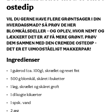
ostedip
VIL DU GERNE HAVE FLERE GRØNTSAGER I DIN
HVERDAGSMAD? SÅ PRØV DE HER
BLOMKÅLSDELLER - OG OPLEV, HVOR NEMT OG
LÆKKERT DET ER AT FÅ MERE GRØNT. PRØV
DEM SAMMEN MED DEN CREMEDE OSTEDIP -
DET ER ET UIMODSTÅELIGT MAKKERPAR!
Ingredienser
1 gulerod (ca. 100g), skrællet og revet fint
500 g blomkål, skåret i buketter
1 løg, skrællet og skåret groft
1 dl kogte kikærter
1 spsk. vand
2 æg