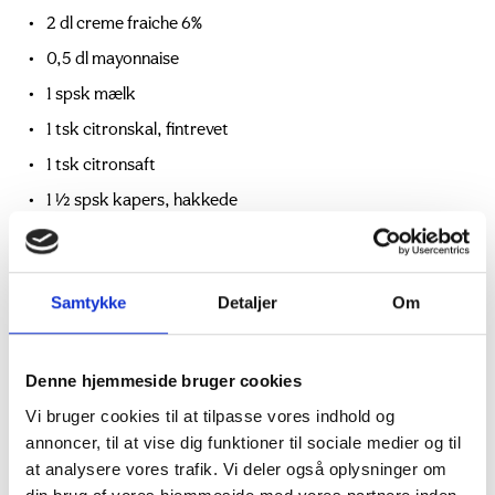
2 dl creme fraiche 6%
0,5 dl mayonnaise
1 spsk mælk
1 tsk citronskal, fintrevet
1 tsk citronsaft
1 ½ spsk kapers, hakkede
1 bdt. frisk dild, hakket fint
½ tsk salt
Samtykke
Detaljer
Om
½ tsk sukker
½ tsk sød sennep
Denne hjemmeside bruger cookies
Fisk
Vi bruger cookies til at tilpasse vores indhold og
600 g torskefilet eller -loins
annoncer, til at vise dig funktioner til sociale medier og til
1 spsk. rapsolie, til stegning
at analysere vores trafik. Vi deler også oplysninger om