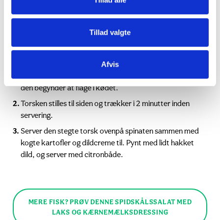
Cremen sættes på køl indtil servering.
Tillad valgte
Fisk
Afvis
Fisken krydres med salt og peber, og steges på en
middelvarm pande i olie ca. 1,5 minut på hver side eller til
den begynder at flage i kødet.
Torsken stilles til siden og trækker i 2 minutter inden
servering.
Server den stegte torsk ovenpå spinaten sammen med
kogte kartofler og dildcreme til. Pynt med lidt hakket
dild, og server med citronbåde.
MERE FISK? PRØV DENNE SPIDSKÅLSSALAT MED
LAKS OG KÆRNEMÆLKSDRESSING