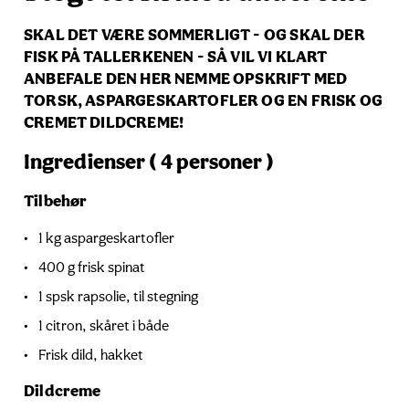
SKAL DET VÆRE SOMMERLIGT - OG SKAL DER
FISK PÅ TALLERKENEN - SÅ VIL VI KLART
ANBEFALE DEN HER NEMME OPSKRIFT MED
TORSK, ASPARGESKARTOFLER OG EN FRISK OG
CREMET DILDCREME!
Ingredienser ( 4 personer )
Tilbehør
1 kg aspargeskartofler
400 g frisk spinat
1 spsk rapsolie, til stegning
1 citron, skåret i både
Frisk dild, hakket
Dildcreme