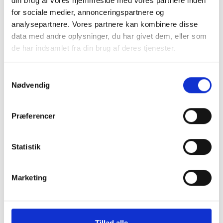
din brug af vores hjemmeside med vores partnere inden
Salt og peber
for sociale medier, annonceringspartnere og
analysepartnere. Vores partnere kan kombinere disse
Sådan gør du:
data med andre oplysninger, du har givet dem, eller som
de har indsamlet fra din brug af deres tjenester.
Kartofler
Kartoflerne koges i saltet vand i ca. 15 minutter, eller til de
Samtykkevalg
er møre.
Nødvendig
Skindet pilles efterfølgende af før servering. Mens
kartoflerne koger, tilberedes restenaf retten.
Præferencer
Spinaten svitses i olie i en gryde ved middelhøj varme til
den falder sammen.Efterfølgende lægges spinaten til
Statistik
afdrypning i en si indtil servering.
Marketing
Dildcreme
Alle ingredienser til dildcremen blandes sammen i en skål
og smages til.
Tillad alle