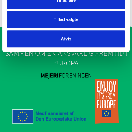
Tillad alle
FÅ INSPIRATION TIL EN LÆKKER ÆBLEKOMPOT.
Tillad valgte
Afvis
SAMMEN OM EN ANSVARLIG FREMTID I
EUROPA