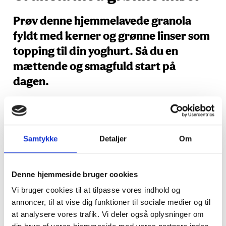
Prøv denne hjemmelavede granola
fyldt med kerner og grønne linser som
topping til din yoghurt. Så du en
mættende og smagfuld start på
dagen.
Ingredienser
1 dl grønne linser
Samtykke
Detaljer
Om
1 dl hørfrø
1 dl solsikkekerner
Denne hjemmeside bruger cookies
1 dl grovvalsede havregryn
Vi bruger cookies til at tilpasse vores indhold og
1 dl mandler
annoncer, til at vise dig funktioner til sociale medier og til
1 dl græskarkerner
at analysere vores trafik. Vi deler også oplysninger om
4 spsk honning