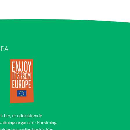
OPA
yk her, er udelukkende
valtningsorgans for Forskning