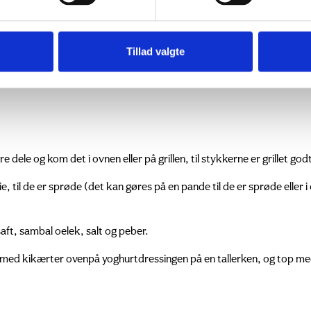
Tillad valgte
re dele og kom det i ovnen eller på grillen, til stykkerne er grillet god
, til de er sprøde (det kan gøres på en pande til de er sprøde eller i
aft, sambal oelek, salt og peber.
ål med kikærter ovenpå yoghurtdressingen på en tallerken, og top m