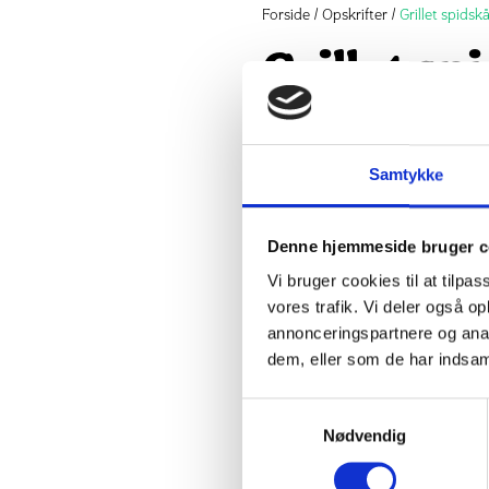
Forside
Opskrifter
Grillet spids
Grillet s
yoghurtd
Samtykke
Denne sprøde spi
yoghurtdressing e
Denne hjemmeside bruger c
selv som en let, l
Vi bruger cookies til at tilpas
vores trafik. Vi deler også 
Ingredienser
annonceringspartnere og anal
dem, eller som de har indsaml
1 stk. spidskål
Samtykkevalg
1 spsk olivenolie
Nødvendig
1/2 dåse kikærter i lage