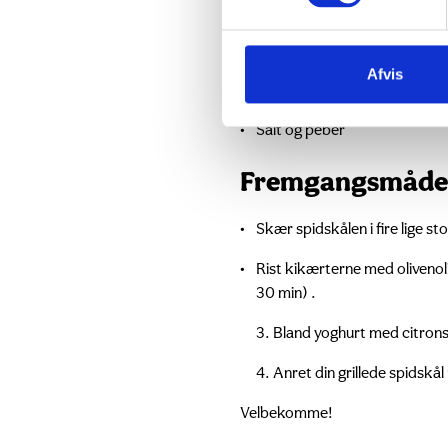
2 dl yoghurt naturel 1,5%
Saften fra 1/2 citron
2 tsk sambal oelek
Afvis
Dukkah krydderiblanding
Salt og peber
Fremgangsmåde
Skær spidskålen i fire lige sto
Rist kikærterne med olivenolie
30 min) .
3. Bland yoghurt med citrons
4. Anret din grillede spidsk
Velbekomme!