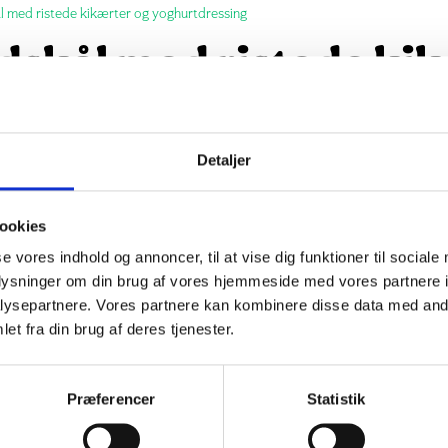
kål med ristede kikærter og yoghurtdressing
pidskål med ristede ki
ressing
Detaljer
dskålssalt med ristede kikærter og fr
r det perfekte tilbehør, men kan også
ookies
ille sommerret.
se vores indhold og annoncer, til at vise dig funktioner til sociale
oplysninger om din brug af vores hjemmeside med vores partnere i
ysepartnere. Vores partnere kan kombinere disse data med andr
et fra din brug af deres tjenester.
Præferencer
Statistik